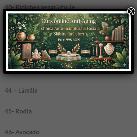
40- Ridichea neagră/roșie
X
41- Prazul
42- Uleiul de cătină
43- Scorțișoara Ceylon
44 – Lămâia
45- Rodia
46- Avocado