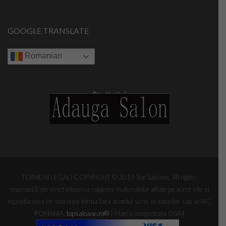
GOOGLE TRANSLATE
Romanian
Statistici
TERMENI LEGALI-COPYRIGHT © 2019 Top Saloane. All rights
reserved.Este strict interzisa copierea materialelor aflate pe acest site si
reproducerea lor sub orice forma fara acordul scris al autorilor sau al AIC
ROMANIA.
topsaloane.ro
®
| Marca inregistrata OSIM