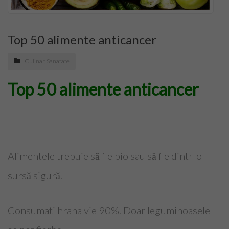
Top Saloane Infrumusetare Ilfov
Top Saloane de Manichiura
Top 50 alimente anticancer
Top Saloane Remodelare Corporala
Culinar
,
Sanatate
Epilare definitiva
Top 50 alimente anticancer
CONTACT
Dermopigmentare
Alimentele trebuie să fie bio sau să fie dintr-o
Extensii Gene
sursă sigură.
Frizerii-Baarbering & Grooming
Top Clinici Chirurgie Estetica
Consumati hrana vie 90%. Doar leguminoasele