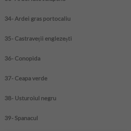
34- Ardei gras portocaliu
35- Castraveții englezești
36- Conopida
37- Ceapa verde
38- Usturoiul negru
39- Spanacul