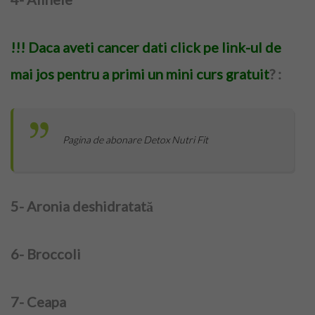
Inregistrare
Articole
!!! Daca aveti cancer dati click pe link-ul de
Coafuri
mai jos pentru a primi un mini curs gratuit
? :
Tunsori
Frizuri
Pagina de abonare Detox Nutri Fit
Manichiura
5- Aronia deshidratată
Make-Up
Frumusete
6- Broccoli
Calatorii
7- Ceapa
Spiritual