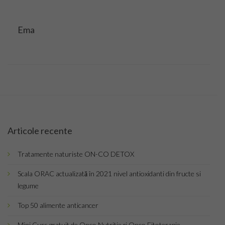
Ema
Articole recente
Tratamente naturiste ON-CO DETOX
Scala ORAC actualizată în 2021 nivel antioxidanti din fructe si
legume
Top 50 alimente anticancer
Mini Curs gratuit de Onco Nutritie și Onco Fitoterapie