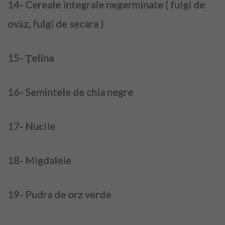
14- Cereale integrale negerminate ( fulgi de
ovăz, fulgi de secara )
Produse naturiste
15- Țelina
Nutritie
Onco – nutritie
16- Semintele de chia negre
Tabere detox
17- Nucile
Psihologie crestin ortodoxa
18- Migdalele
Medicina alternativa
Navigatori pacienti oncologici
19- Pudra de orz verde
Consiliere maritală