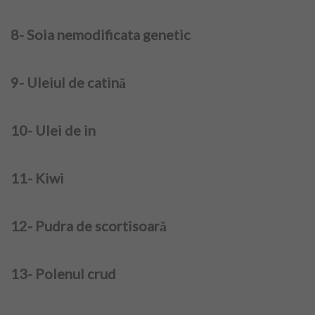
Copii
8- Soia nemodificata genetic
Culinar
9- Uleiul de catină
Cuplu
10- Ulei de in
Moda
Sanatate
11- Kiwi
Evenimente
12- Pudra de scortisoară
Coafor Virtual
Make-up Virtual App
13- Polenul crud
Make-up Virtual iOS