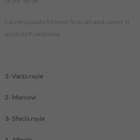
se pot fierbe.
Top Saloane Infrumusetare Sector 1
Top Saloane Infrumusetare Sector 2
Cancerul poate fi învins! Si eu am avut cancer si
acum sunt sanatoasa.
Top Saloane Infrumusetare Sector 3
Top Saloane Infrumusetare Sector 4
Top Saloane Infrumusetare Sector 5
1- Varză roșie
Top Saloane Infrumusetare Sector 6
Top Importatori Aparatura Saloane
2- Morcovi
Cont
3- Sfeclă roșie
Login
4- Afinele