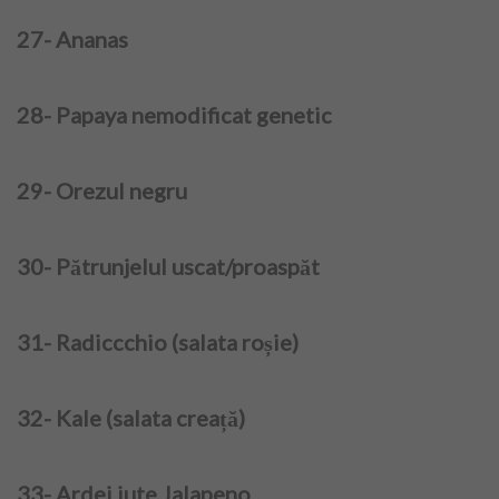
27- Ananas
28- Papaya nemodificat genetic
29- Orezul negru
30- Pătrunjelul uscat/proaspăt
31- Radiccchio (salata roșie)
32- Kale (salata creață)
33- Ardei iute Jalapeno