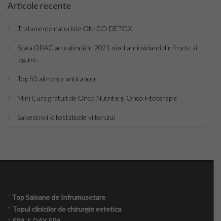
Articole recente
Top Saloane Infrumusetare Ilfov
Tratamente naturiste ON-CO DETOX
Top Saloane de Manichiura
Scala ORAC actualizată în 2021 nivel antioxidanti din fructe si
Top Saloane Remodelare Corporala
legume
Top 50 alimente anticancer
Epilare definitiva
Mini Curs gratuit de Onco Nutritie și Onco Fitoterapie
CONTACT
Salvestrolii citostaticele viitorului
Dermopigmentare
Extensii Gene
Frizerii-Baarbering & Grooming
*
Top Saloane de Infrumusetare
Top Clinici Chirurgie Estetica
*
Topul clinicilor de chirurgie estetica
*
SPA & DAY SPA