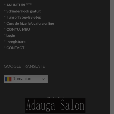
NOU
*
ANUNTURI
Copii
*
Schimbari look gratuit
*
Tunsori Step-By-Step
Culinar
*
Curs de frizerie/coafura online
*
CONTUL MEU
*
Login
Cuplu
*
Inregistrare
*
CONTACT
Moda
Sanatate
GOOGLE TRANSLATE
Evenimente
Romanian
Coafor Virtual
Make-up Virtual App
Statistici
Make-up Virtual iOS