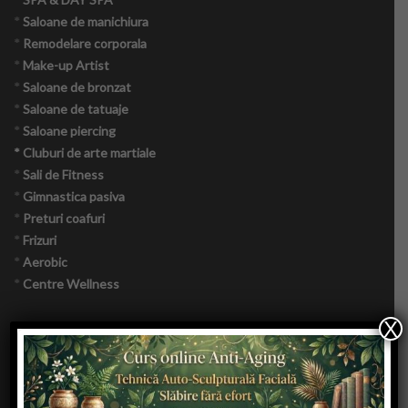
Top Saloane Infrumusetare Sector 1
*
Saloane de manichiura
*
Remodelare corporala
Top Saloane Infrumusetare Sector 2
*
Make-up Artist
*
Saloane de bronzat
Top Saloane Infrumusetare Sector 3
*
Saloane de tatuaje
*
Saloane piercing
Top Saloane Infrumusetare Sector 4
* Cluburi de arte martiale
*
Sali de Fitness
Top Saloane Infrumusetare Sector 5
*
Gimnastica pasiva
*
Preturi coafuri
Top Saloane Infrumusetare Sector 6
*
Frizuri
*
Aerobic
Top Importatori Aparatura Saloane
*
Centre Wellness
Cont
X
*
Importatori aparatura saloane si Consumabile
Login
*
Make-Up
*
Magazine online