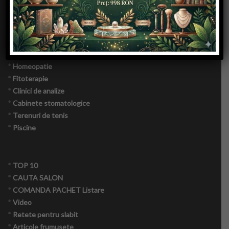
Inregistrare
*
Norme igiena
*
Demonstratii video
Articole
*
Doctori, nutritionisti
*
Acupunctura
Coafuri
*
Kiroterapie
*
Homeopatie
Tunsori
*
Fitoterapie
*
Clinici de analize
Frizuri
*
Cabinete stomatologice
*
Terenuri de tenis
Manichiura
*
Piscine
Make-Up
*
TOP 10
Frumusete
*
CAUTA SALON
*
COMANDA PACHET Listare
Calatorii
*
Video
*
Retete pentru slabit
Spiritual
*
Articole frumusete