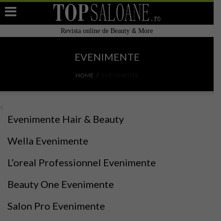
&
Revista online de Beauty
More
Home
EVENIMENTE
Filtre de apa alcalina restructurata Japonia
HOME
EVENIMENTE
Adauga Salon
s
Top Saloane de înfrumusețare
Evenimente Hair & Beauty
Cauta Salon / Centru in Romania
Wella Evenimente
TOP 10
L’oreal Professionnel Evenimente
Top Saloane Infrumusetare Romania
Beauty One Evenimente
Salon Pro Evenimente
Top Saloane Infrumusetare Bucuresti