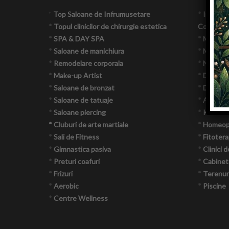
in
*
Top Saloane de Infrumusetare
*
Importat
this
*
Topul clinicilor de chirurgie estetica
Consumab
site
*
SPA & DAY SPA
*
Make-U
*
Saloane de manichiura
*
Magazin
*
Remodelare corporala
*
Norme i
*
Make-up Artist
*
Demonst
*
Saloane de bronzat
*
Doctori,
*
Saloane de tatuaje
*
Acupun
*
Saloane piercing
*
Kiroter
* Cluburi de arte martiale
*
Homeop
*
Sali de Fitness
*
Fitotera
*
Gimnastica pasiva
*
Clinici d
*
Preturi coafuri
*
Cabinet
*
Frizuri
*
Terenuri
*
Aerobic
*
Piscine
*
Centre Wellness