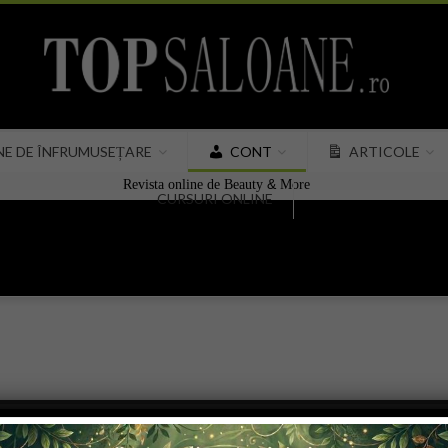
NE DE ÎNFRUMUSEȚARE
CONT
ARTICOLE
&
Revista online de Beauty
More
CURSURI ONLINE