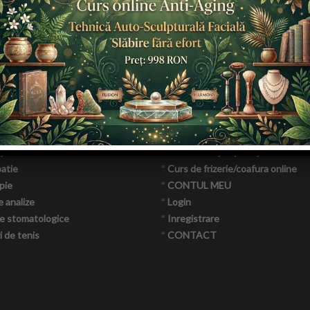
ori aparatura saloane si
*
TOP 10
ile
*
CAUTA SALON
p
*
COMANDA PACHET Listare
e online
*
Video
giena
*
Retete pentru slabit
ratii video
*
Articole frumusete
NOU
 nutritionisti
*
ANUNTURI
ctura
*
Schimbari look gratuit
apie
*
Tunsori Step-By-Step
atie
*
Curs de frizerie/coafura online
pie
*
CONTUL MEU
e analize
*
Login
e stomatologice
*
Inregistrare
 de tenis
*
CONTACT