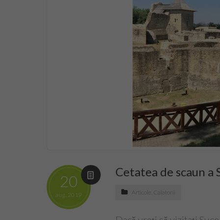
Cetatea de scaun a 
20
Articole
,
Calatorii
aug., 2019
Dacă vreți să vizitați Suc