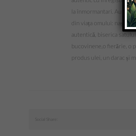
la înmormantari. Au înce
din viața omului: nașterea
autentică, biserica satulu
bucovinene,o fierărie, o p
produs ulei, un darac și 
Social Share: