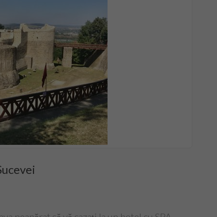
Sucevei
eava neapărat să vă cazați la un hotel cu SPA