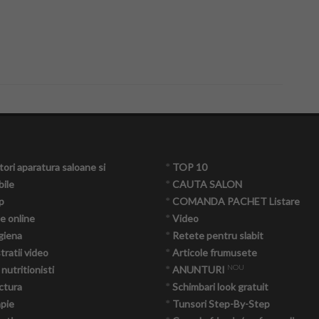
ori aparatura saloane si
*
TOP 10
ile
*
CAUTA SALON
p
*
COMANDA PACHET Listare
e online
*
Video
giena
*
Retete pentru slabit
ratii video
*
Articole frumusete
NOU
 nutritionisti
*
ANUNTURI
ctura
*
Schimbari look gratuit
apie
*
Tunsori Step-By-Step