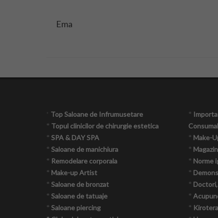
Ema
*
Top Saloane de Infrumusetare
*
Importat
*
Topul clinicilor de chirurgie estetica
Consumab
*
SPA & DAY SPA
*
Make-U
*
Saloane de manichiura
*
Magazin
*
Remodelare corporala
*
Norme i
*
Make-up Artist
*
Demonst
*
Saloane de bronzat
*
Doctori,
*
Saloane de tatuaje
*
Acupun
*
Saloane piercing
*
Kiroter