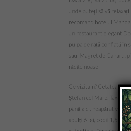
unde puteți să vă relaxați
recomand hotelul Mandach
un restaurant elegant Do
pulpa de rață confiată în 
sau
Magret de Canard, pie
rădăcinoase .
Ce vizitam? Cetatea de sca
Ștefan cel Mare. Taxa de in
până aici, neapărat vizita
adulți 6 lei, copii 1,5 le
autentic cu înregistrări a