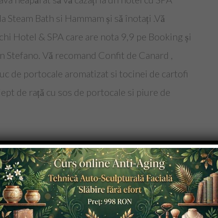
 la Steam Bath si Hammam și să înotați .Vă
i Hotel & SPA care are nota 9,9 pe Booking și
n Stefano. Vă recomand Confit de Canard ,
suc de portocale aromatizat si tocinei de cartofi
pt de rață cu sos de portocale si piure de
un a Sucevei si statuia ecvestră a Sfântului
trare adulti 12 lei , copii 3 lei. Dacă a-ți ajuns
ți Muzeul Satului Bucovinean.Taxa de intrare
i. Lunea este închis.Este un muzeu foarte frumos,
udio autentice de la nunți , botezuri , bocete de