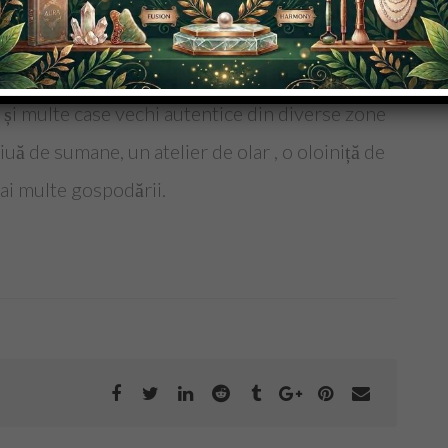
rcat sa reproducă exact momentele importante
, căsătoria, moartea. Puteți vizita o școală
i și multe case vechi autentice din diverse zone
iuă de sumane, un atelier de olar , o oloiniță de
mai multe gospodării.