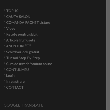
*
TOP 10
*
CAUTA SALON
Produse naturiste
*
COMANDA PACHET Listare
*
Video
Nutritie
*
Retete pentru slabit
*
Articole frumusete
Onco – nutritie
NOU
*
ANUNTURI
*
Schimbari look gratuit
Tabere detox
*
Tunsori Step-By-Step
*
Curs de frizerie/coafura online
Psihologie crestin ortodoxa
*
CONTUL MEU
*
Login
Medicina alternativa
*
Inregistrare
*
CONTACT
Navigatori pacienti oncologici
Consiliere maritală
GOOGLE TRANSLATE