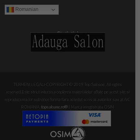
Romanian
Statistici
TERMENI LEGALI-COPYRIGHT © 2019 Top Saloane. All rights
reserved.Este strict interzisa copierea materialelor aflate pe acest site si
reproducerea lor sub orice forma fara acordul scris al autorilor sau al AIC
ROMANIA.
topsaloane.ro
®
| Marca inregistrata OSIM