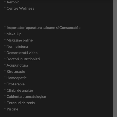
*
Aerobic
*
Centre Wellness
Copii
Culinar
*
Importatori aparatura saloane si Consumabile
*
Make-Up
Cuplu
*
Magazine online
*
Norme igiena
Moda
*
Demonstratii video
*
Doctori, nutritionisti
Sanatate
*
Acupunctura
*
Kiroterapie
Evenimente
*
Homeopatie
*
Fitoterapie
Coafor Virtual
*
Clinici de analize
*
Cabinete stomatologice
Make-up Virtual App
*
Terenuri de tenis
*
Piscine
Make-up Virtual iOS