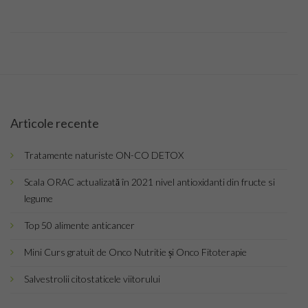
Top Saloane Infrumusetare Sector 1
Top Saloane Infrumusetare Sector 2
Top Saloane Infrumusetare Sector 3
Top Saloane Infrumusetare Sector 4
Articole recente
Top Saloane Infrumusetare Sector 5
Tratamente naturiste ON-CO DETOX
Top Saloane Infrumusetare Sector 6
Scala ORAC actualizată în 2021 nivel antioxidanti din fructe si
legume
Top Importatori Aparatura Saloane
Top 50 alimente anticancer
Cont
Mini Curs gratuit de Onco Nutritie și Onco Fitoterapie
Login
Salvestrolii citostaticele viitorului