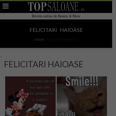
&
Revista online de Beauty
More
Home
FELICITARI HAIOASE
Filtre de apa alcalina restructurata Japonia
HOME
FELICITARI HAIOASE
Adauga Salon
s
Top Saloane de înfrumusețare
FELICITARI HAIOASE
Cauta Salon / Centru in Romania
TOP 10
Top Saloane Infrumusetare Romania
Top Saloane Infrumusetare Bucuresti