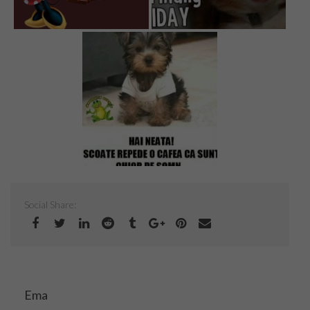
Top Saloane Infrumusetare Ilfov
Top Saloane de Manichiura
Top Saloane Remodelare Corporala
Epilare definitiva
CONTACT
Dermopigmentare
Social Share:
Extensii Gene
Frizerii-Baarbering & Grooming
Top Clinici Chirurgie Estetica
Ema