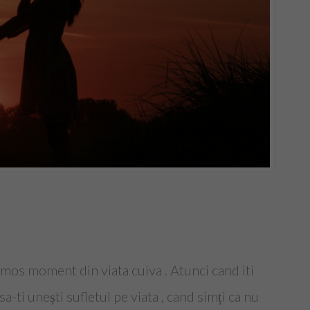
umos moment din viata cuiva . Atunci cand iti
a-ti unești sufletul pe viata , cand simți ca nu