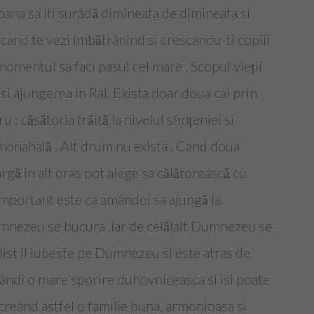
soana sa iti surâdă dimineata de dimineata si
, cand te vezi îmbătrânind si crescându-ti copiii
 momentul sa faci pasul cel mare . Scopul vieții
si ajungerea in Rai. Exista doar doua cai prin
 : căsătoria trăită la nivelul sfințeniei si
 monahală . Alt drum nu exista . Cand doua
gă in alt oras pot alege sa călătorească cu
 Important este ca amândoi sa ajungă la
umnezeu se bucura ,iar de celălalt Dumnezeu se
ist il iubeste pe Dumnezeu si este atras de
ândi o mare sporire duhovniceasca si isi poate
, creând astfel o familie buna, armonioasa si