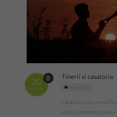
Tinerii si casatoria
20
Articole
,
Cuplu
iun., 2019
Căsătoria este cel mai fr
alegi un partener cu care s