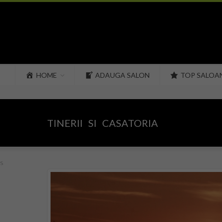
HOME
ADAUGA SALON
TOP SALOA
TINERII SI CASATORIA
s