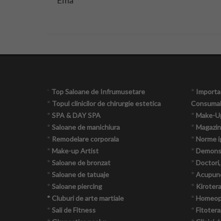
Ema
*
Top Saloane de Infrumusetare
*
Importat
*
Topul clinicilor de chirurgie estetica
Consumab
*
SPA & DAY SPA
*
Make-U
*
Saloane de manichiura
*
Magazin
*
Remodelare corporala
*
Norme i
*
Make-up Artist
*
Demonst
*
Saloane de bronzat
*
Doctori,
*
Saloane de tatuaje
*
Acupun
*
Saloane piercing
*
Kiroter
* Cluburi de arte martiale
*
Homeop
*
Sali de Fitness
*
Fitotera