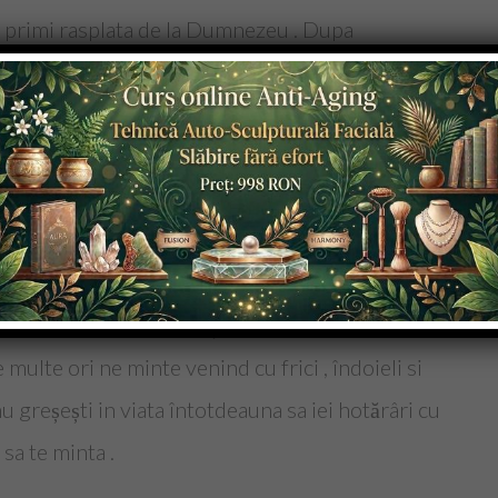
a primi rasplata de la Dumnezeu . Dupa
sa înceapă lupta cu ei înșiși pentru a deveni buni
 sfințenie, caci scopul vieții e sfințirea vieții , a
tiei . Anii trec repede si este bine ca tinerii sa
a multa vreme . Cand cineva trece de treizeci
in a se hotărî si cu cat trec anii ,cu atat mai
 adaptează mai usor in oricare din viețile pe care
pune : De mic căsătorește-te sau de mic
multe ori ne minte venind cu frici , îndoieli si
nu greșești in viata întotdeauna sa iei hotărâri cu
 sa te minta .