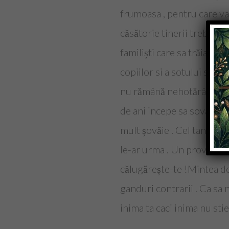
frumoasa , pentru care v
căsătorie tinerii trebuie 
familiști care sa trăiască in
copiilor si a sotului sau so
nu rămână nehotărâți pre
de ani incepe sa sovaiasca 
mult șovăie . Cel tanar se
le-ar urma . Un proverb s
călugărește-te !Mintea de 
ganduri contrarii . Ca sa 
inima ta caci inima nu stie