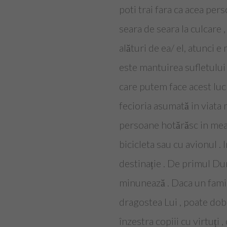
poti trai fara ca acea per
seara de seara la culcare 
alături de ea/ el, atunci e
este mantuirea sufletului 
care putem face acest lucru
fecioria asumată in viata
persoane hotărăsc in mear
bicicleta sau cu avionul .
destinație . De primul D
minunează . Daca un famil
dragostea Lui , poate dob
înzestra copiii cu virtuți 