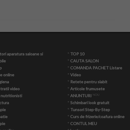
ori aparatura saloane si
*
TOP 10
ile
*
CAUTA SALON
p
*
COMANDA PACHET Listare
e online
*
Video
giena
*
Retete pentru slabit
ratii video
*
Articole frumusete
NOU
 nutritionisti
*
ANUNTURI
ctura
*
Schimbari look gratuit
apie
*
Tunsori Step-By-Step
atie
*
Curs de frizerie/coafura online
pie
*
CONTUL MEU