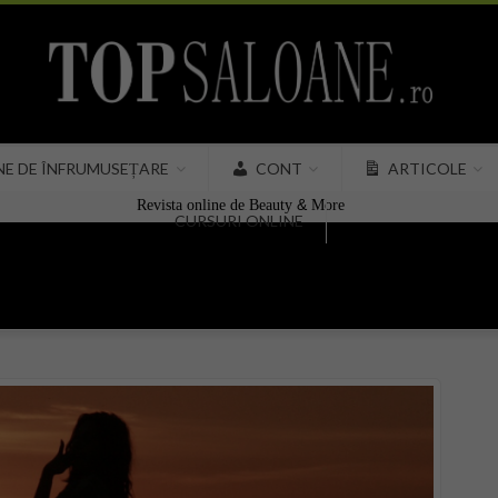
NE DE ÎNFRUMUSEȚARE
CONT
ARTICOLE
&
Revista online de Beauty
More
CURSURI ONLINE