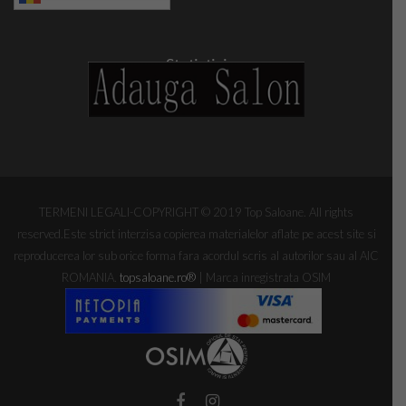
Statistici
TERMENI LEGALI-COPYRIGHT © 2019 Top Saloane. All rights
reserved.Este strict interzisa copierea materialelor aflate pe acest site si
reproducerea lor sub orice forma fara acordul scris al autorilor sau al AIC
ROMANIA.
topsaloane.ro
®
| Marca inregistrata OSIM