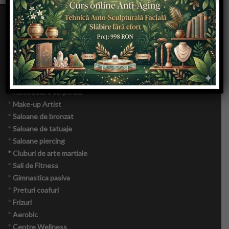
Copii
*
Top Saloane de Infrumusetare
Culinar
*
Topul clinicilor de chirurgie estetica
*
SPA & DAY SPA
Cuplu
*
Saloane de manichiura
*
Remodelare corporala
Moda
*
Make-up Artist
*
Saloane de bronzat
Sanatate
*
Saloane de tatuaje
*
Saloane piercing
Evenimente
* Cluburi de arte martiale
*
Sali de Fitness
Coafor Virtual
*
Gimnastica pasiva
*
Preturi coafuri
Make-up Virtual App
*
Frizuri
*
Aerobic
Make-up Virtual iOS
*
Centre Wellness