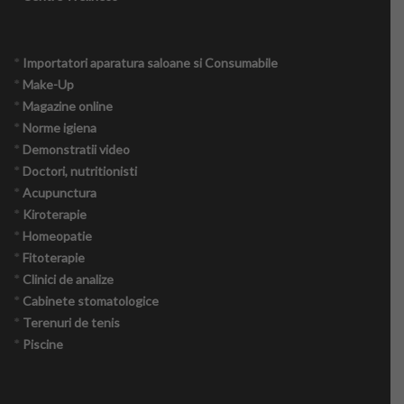
*
Importatori aparatura saloane si Consumabile
Produse naturiste
*
Make-Up
*
Magazine online
Nutritie
*
Norme igiena
*
Demonstratii video
Onco – nutritie
*
Doctori, nutritionisti
*
Acupunctura
Tabere detox
*
Kiroterapie
*
Homeopatie
Psihologie crestin ortodoxa
*
Fitoterapie
*
Clinici de analize
Medicina alternativa
*
Cabinete stomatologice
*
Terenuri de tenis
Navigatori pacienti oncologici
*
Piscine
Consiliere maritală