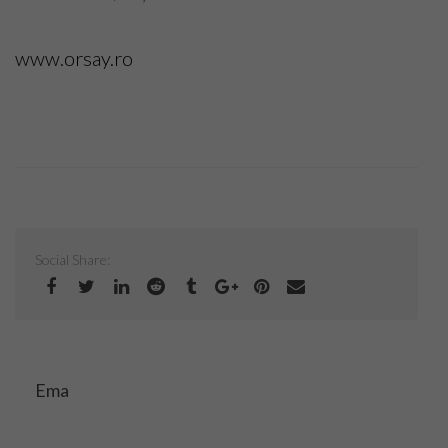
Top Saloane Infrumusetare Sector 1
www.orsay.ro
Top Saloane Infrumusetare Sector 2
Top Saloane Infrumusetare Sector 3
Top Saloane Infrumusetare Sector 4
Top Saloane Infrumusetare Sector 5
Top Saloane Infrumusetare Sector 6
Social Share:
Top Importatori Aparatura Saloane
Cont
Ema
Login