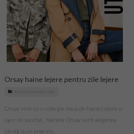
Top Saloane Infrumusetare Ilfov
Top Saloane de Manichiura
Top Saloane Remodelare Corporala
Epilare definitiva
CONTACT
Orsay haine lejere pentru zile lejere
Dermopigmentare
Articole
,
Frumusete
,
Moda
Extensii Gene
Orsay vine cu o colecție noua de haine.Lejere si
Frizerii-Baarbering & Grooming
ușor de asortat , hainele Orsay sunt alegerea
Top Clinici Chirurgie Estetica
ideală la un preț mic.