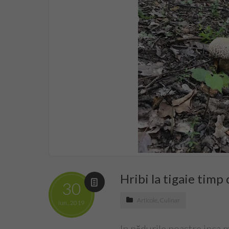
Hribi la tigaie timp
30
Articole
,
Culinar
iun., 2019
In pădurile noastre inca