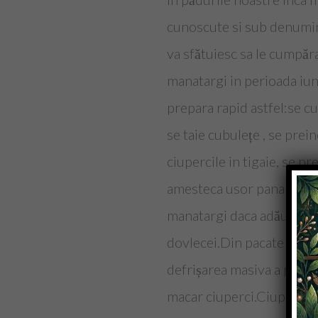
cunoscute si sub denumire
va sfătuiesc sa le cumpăra
manatargi in perioada iun
prepara rapid astfel:se cu
se taie cubulețe , se prein
ciupercile in tigaie, se p
amesteca usor pana se rum
manatargi daca adăugați c
dovlecei.Din pacate asa cu
defrișarea masiva a păduri
macar ciuperci.Ciupercile