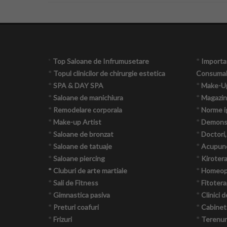
*
Top Saloane de Infrumusetare
*
Importat
*
Topul clinicilor de chirurgie estetica
Consumab
*
SPA & DAY SPA
*
Make-U
*
Saloane de manichiura
*
Magazin
*
Remodelare corporala
*
Norme i
*
Make-up Artist
*
Demonst
*
Saloane de bronzat
*
Doctori,
*
Saloane de tatuaje
*
Acupun
*
Saloane piercing
*
Kiroter
* Cluburi de arte martiale
*
Homeop
*
Sali de Fitness
*
Fitotera
*
Gimnastica pasiva
*
Clinici d
*
Preturi coafuri
*
Cabinet
*
Frizuri
*
Terenuri