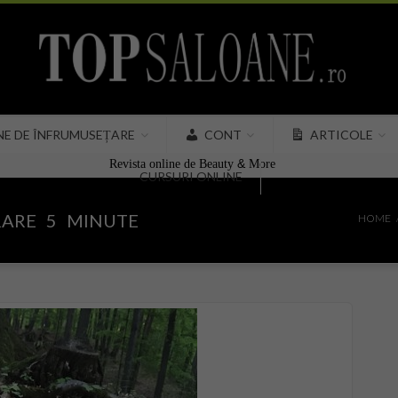
NE DE ÎNFRUMUSEȚARE
CONT
ARTICOLE
&
Revista online de Beauty
More
CURSURI ONLINE
RARE 5 MINUTE
HOME