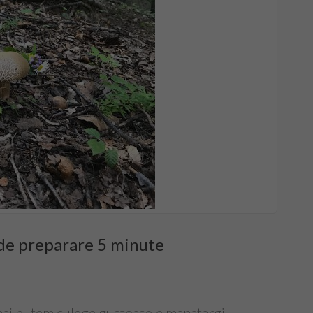
 de preparare 5 minute
 mai putem culege gustoasele manatargi,