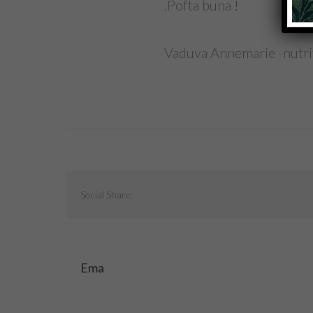
.Pofta buna !
Vaduva Annemarie -nutri
Social Share:
Ema