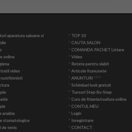
ori aparatura saloane si
*
TOP 10
ile
*
CAUTA SALON
p
*
COMANDA PACHET Listare
e online
*
Video
giena
*
Retete pentru slabit
ratii video
*
Articole frumusete
NOU
 nutritionisti
*
ANUNTURI
ctura
*
Schimbari look gratuit
apie
*
Tunsori Step-By-Step
atie
*
Curs de frizerie/coafura online
pie
*
CONTUL MEU
e analize
*
Login
e stomatologice
*
Inregistrare
 de tenis
*
CONTACT