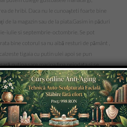
a de hribi. Daca nu le cunoașteti foarte bine
ți de la magazin sau de la piata.Gasim in păduri
ie-iulie si septembrie-octombrie. Se pot
rata bine cotorul sa nu aibă resturi de pământ ,
calzeste tigaia cu putin ulei apoi se pun
resară putina sare marina fina neiodata si se
enesc putin.Se poate găti si ca tocănița de
ubulețe de ardei gras, putina ceapa si
m puteti vedea si in fotografia realizata ,
lor va face ca in câțiva ani sa nu mai găsim nici
 sunt o sursa importanta de proteine vegetale