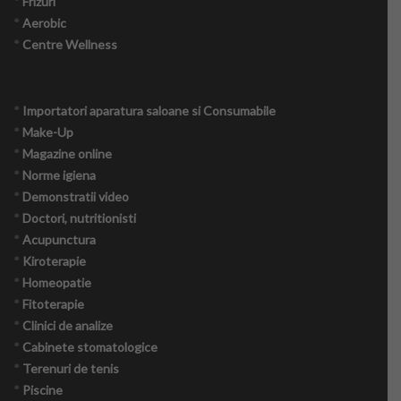
*
Frizuri
*
Aerobic
*
Centre Wellness
Produse naturiste
*
Importatori aparatura saloane si Consumabile
Nutritie
*
Make-Up
*
Magazine online
Onco – nutritie
*
Norme igiena
*
Demonstratii video
Tabere detox
*
Doctori, nutritionisti
*
Acupunctura
Psihologie crestin ortodoxa
*
Kiroterapie
*
Homeopatie
Medicina alternativa
*
Fitoterapie
*
Clinici de analize
Navigatori pacienti oncologici
*
Cabinete stomatologice
*
Terenuri de tenis
Consiliere maritală
*
Piscine