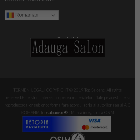
Romanian
Statistici
TERMENI LEGALI-COPYRIGHT © 2019 Top Saloane. All rights
reserved.Este strict interzisa copierea materialelor aflate pe acest site si
reproducerea lor sub orice forma fara acordul scris al autorilor sau al AIC
ROMANIA.
topsaloane.ro
®
| Marca inregistrata OSIM