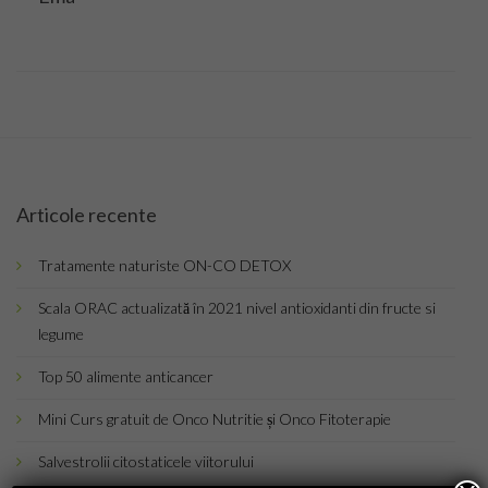
Inregistrare
Articole
Coafuri
Tunsori
Articole recente
Frizuri
Tratamente naturiste ON-CO DETOX
Manichiura
Scala ORAC actualizată în 2021 nivel antioxidanti din fructe si
Make-Up
legume
Frumusete
Top 50 alimente anticancer
Mini Curs gratuit de Onco Nutritie și Onco Fitoterapie
Calatorii
Salvestrolii citostaticele viitorului
Spiritual