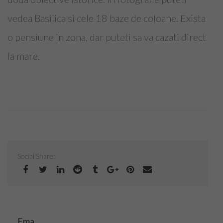
Top Saloane Infrumusetare Sector 1
vedea Basilica si cele 18 baze de coloane. Exista
Top Saloane Infrumusetare Sector 2
o pensiune in zona, dar puteti sa va cazati direct
Top Saloane Infrumusetare Sector 3
la mare.
Top Saloane Infrumusetare Sector 4
Top Saloane Infrumusetare Sector 5
Top Saloane Infrumusetare Sector 6
Top Importatori Aparatura Saloane
Social Share:
Cont
Login
Ema