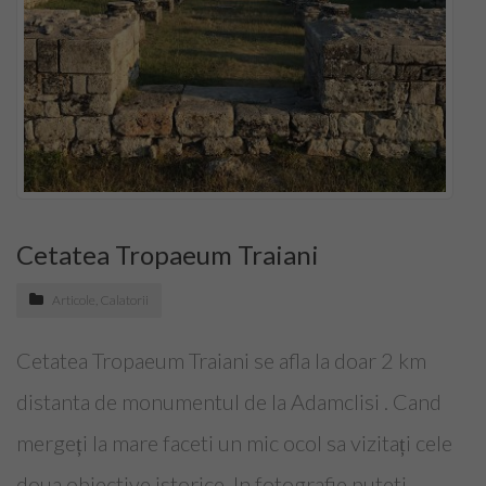
Top Saloane Infrumusetare Ilfov
Top Saloane de Manichiura
Top Saloane Remodelare Corporala
Epilare definitiva
CONTACT
Cetatea Tropaeum Traiani
Dermopigmentare
Articole
,
Calatorii
Extensii Gene
Cetatea Tropaeum Traiani se afla la doar 2 km
Frizerii-Baarbering & Grooming
distanta de monumentul de la Adamclisi . Cand
mergeți la mare faceti un mic ocol sa vizitați cele
Top Clinici Chirurgie Estetica
doua obiective istorice. In fotografie puteti