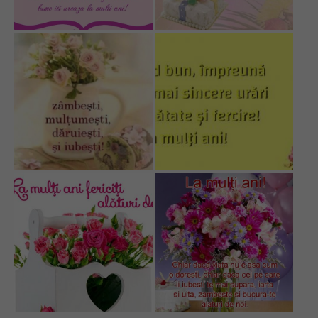
Top Saloane Infrumusetare Ilfov
Top Saloane de Manichiura
Top Saloane Remodelare Corporala
Epilare definitiva
CONTACT
Dermopigmentare
Extensii Gene
Frizerii-Baarbering & Grooming
Top Clinici Chirurgie Estetica