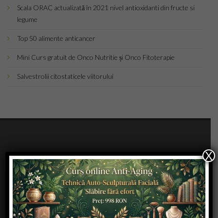
Inregistrare
Scala ORAC actualizată în 2021 nivel antioxidanti din fructe si
legume
Articole
Top 50 alimente anticancer
Coafuri
Mini Curs gratuit de Onco Nutritie și Onco Fitoterapie
Tunsori
Salvestrolii citostaticele viitorului
Frizuri
Manichiura
Make-Up
X
*
Top Saloane de Infrumusetare
*
Topul clinicilor de chirurgie estetica
Frumusete
*
SPA & DAY SPA
*
Saloane de manichiura
Calatorii
*
Remodelare corporala
*
Make-up Artist
Spiritual