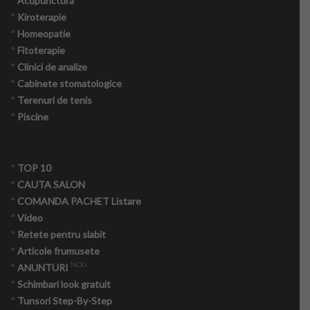
*
Acupunctura
*
Kiroterapie
*
Homeopatie
*
Fitoterapie
Produse naturiste
*
Clinici de analize
*
Cabinete stomatologice
Nutritie
*
Terenuri de tenis
*
Piscine
Onco – nutritie
Tabere detox
*
TOP 10
*
CAUTA SALON
Psihologie crestin ortodoxa
*
COMANDA PACHET Listare
*
Video
Medicina alternativa
*
Retete pentru slabit
*
Articole frumusete
Navigatori pacienti oncologici
NOU
*
ANUNTURI
*
Schimbari look gratuit
Consiliere maritală
*
Tunsori Step-By-Step