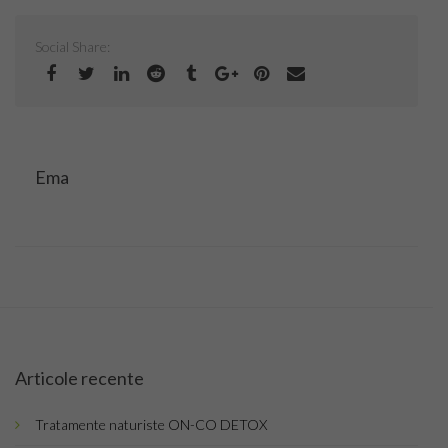
Top Saloane Infrumusetare Sector 1
Social Share:
Top Saloane Infrumusetare Sector 2
Top Saloane Infrumusetare Sector 3
Top Saloane Infrumusetare Sector 4
Ema
Top Saloane Infrumusetare Sector 5
Top Saloane Infrumusetare Sector 6
Top Importatori Aparatura Saloane
Cont
Articole recente
Login
Tratamente naturiste ON-CO DETOX