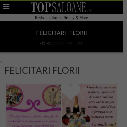
&
Revista online de Beauty
More
Home
FELICITARI FLORII
Filtre de apa alcalina restructurata Japonia
HOME
FELICITARI FLORII
Adauga Salon
s
Top Saloane de înfrumusețare
FELICITARI FLORII
Cauta Salon / Centru in Romania
TOP 10
Top Saloane Infrumusetare Romania
Top Saloane Infrumusetare Bucuresti