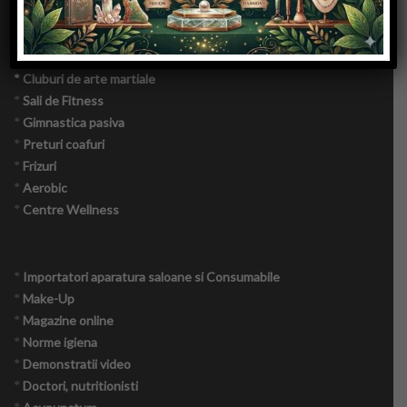
*
Saloane de bronzat
*
Saloane de tatuaje
Copii
*
Saloane piercing
* Cluburi de arte martiale
Culinar
*
Sali de Fitness
*
Gimnastica pasiva
Cuplu
*
Preturi coafuri
*
Frizuri
Moda
*
Aerobic
*
Centre Wellness
Sanatate
Evenimente
*
Importatori aparatura saloane si Consumabile
*
Make-Up
Coafor Virtual
*
Magazine online
*
Norme igiena
Make-up Virtual App
*
Demonstratii video
*
Doctori, nutritionisti
Make-up Virtual iOS