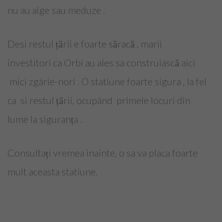
Inregistrare
nu au alge sau meduze .
Articole
Desi restul țării e foarte săracă , marii
Coafuri
investitori ca Orbi au ales sa construiască aici
Tunsori
mici zgârie-nori . O statiune foarte sigura , la fel
Frizuri
ca si restul țării, ocupând primele locuri din
lume la siguranța .
Manichiura
Make-Up
Consultați vremea inainte, o sa va placa foarte
mult aceasta statiune.
Frumusete
Calatorii
Spiritual