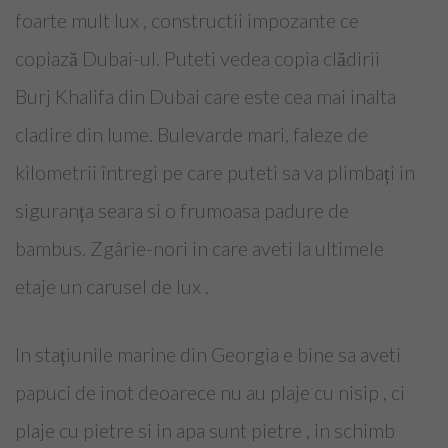
Top Saloane Infrumusetare Sector 1
foarte mult lux , constructii impozante ce
copiază Dubai-ul. Puteti vedea copia clădirii
Top Saloane Infrumusetare Sector 2
Burj Khalifa din Dubai care este cea mai inalta
Top Saloane Infrumusetare Sector 3
cladire din lume. Bulevarde mari, faleze de
Top Saloane Infrumusetare Sector 4
kilometrii întregi pe care puteti sa va plimbați in
Top Saloane Infrumusetare Sector 5
siguranța seara si o frumoasa padure de
bambus. Zgârie-nori in care aveti la ultimele
Top Saloane Infrumusetare Sector 6
etaje un carusel de lux .
Top Importatori Aparatura Saloane
In stațiunile marine din Georgia e bine sa aveti
Cont
papuci de inot deoarece nu au plaje cu nisip , ci
Login
plaje cu pietre si in apa sunt pietre , in schimb