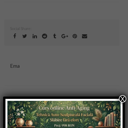
Copii
Culinar
Social Share:
Cuplu
Moda
Ema
Sanatate
Evenimente
Coafor Virtual
X
Make-up Virtual App
Articole recente
Make-up Virtual iOS