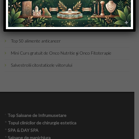
Tratamente naturiste ON-CO DETOX
Scala ORAC actualizată în 2021 nivel antioxidanti din fructe si
Produse naturiste
legume
Nutritie
Top 50 alimente anticancer
Mini Curs gratuit de Onco Nutritie și Onco Fitoterapie
Onco – nutritie
Salvestrolii citostaticele viitorului
Tabere detox
Psihologie crestin ortodoxa
Medicina alternativa
*
Top Saloane de Infrumusetare
Navigatori pacienti oncologici
*
Topul clinicilor de chirurgie estetica
*
SPA & DAY SPA
Consiliere maritală
*
Saloane de manichiura