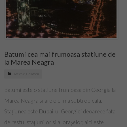
Top Saloane Infrumusetare Ilfov
Top Saloane de Manichiura
Top Saloane Remodelare Corporala
Epilare definitiva
Batumi cea mai frumoasa statiune de
CONTACT
la Marea Neagra
Dermopigmentare
Articole
,
Calatorii
Extensii Gene
Batumi este o statiune frumoasa din Georgia la
Marea Neagra si are o clima subtropicala.
Frizerii-Baarbering & Grooming
Stațiunea este Dubai-ul Georgiei deoarece fata
Top Clinici Chirurgie Estetica
de restul stațiunilor si al orașelor, aici este