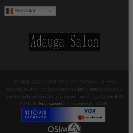
Romanian
Statistici
TERMENI LEGALI-COPYRIGHT © 2019 Top Saloane. All rights
reserved.Este strict interzisa copierea materialelor aflate pe acest site si
reproducerea lor sub orice forma fara acordul scris al autorilor sau al AIC
ROMANIA.
topsaloane.ro
®
| Marca inregistrata OSIM