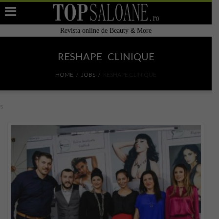
&
Revista online de Beauty
More
Home
RESHAPE CLINIQUE
Filtre de apa alcalina restructurata Japonia
HOME
JOBS
RESHAPE CLINIQUE
Adauga Salon
s
Top Saloane de înfrumusețare
Cauta Salon / Centru in Romania
TOP 10
Top Saloane Infrumusetare Romania
Top Saloane Infrumusetare Bucuresti