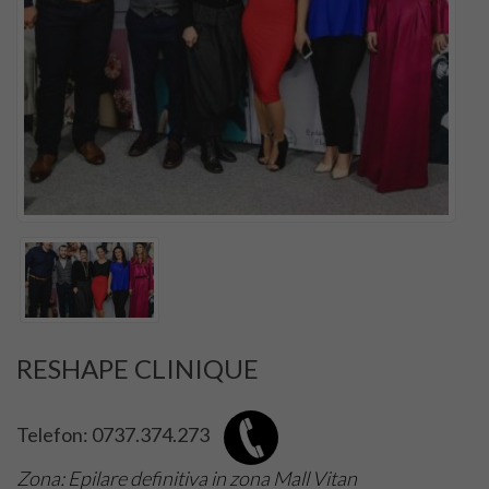
Top Saloane Infrumusetare Ilfov
Top Saloane de Manichiura
Top Saloane Remodelare Corporala
Epilare definitiva
CONTACT
Dermopigmentare
Extensii Gene
RESHAPE CLINIQUE
Frizerii-Baarbering & Grooming
Telefon: 0737.374.273
Top Clinici Chirurgie Estetica
Zona: Epilare definitiva in zona Mall Vitan