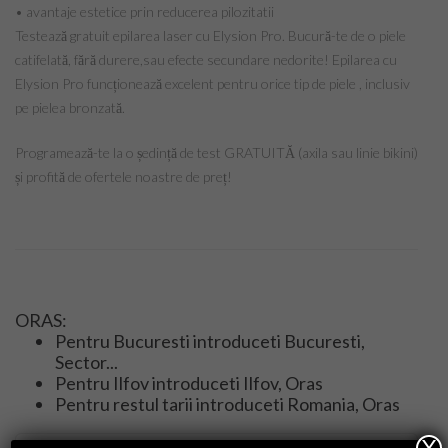
• avantaje estetice prin reducerea pilozitatii
Testează gratuit epilarea laser cu Elysion Pro. Bucură-te de o piele
catifelată, fără durere,sau efecte secundare nedorite! Epilarea cu
Produse naturiste
Elysion Pro funcționează excelent pentru orice tip de piele , inclusiv
pe pielea bronzată.
Nutritie
Programează-te la o ședință de test GRATUITĂ (axila sau linie bikini)
și profită de ofertele noastre de preț!
Onco – nutritie
Tabere detox
Psihologie crestin ortodoxa
ORAS:
Medicina alternativa
Pentru Bucuresti introduceti Bucuresti,
Sector...
Navigatori pacienti oncologici
Pentru Ilfov introduceti Ilfov, Oras
Pentru restul tarii introduceti Romania, Oras
Consiliere maritală