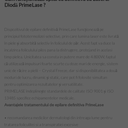
Diodă PrimeLase ?
Copii
Culinar
Dispozitivul de epilare definitivă PrimeLase funcționează pe
principiul fototermolizei selective, prin care lumina laser este livrată
Cuplu
în piele și absorbită selectiv în foliculul de păr. Acest fapt va duce la
incalzirea foliculului pilos pana la distrugere, protejand in acelasi
Moda
timp pielea. Unicitatea sa consta in putere mare de 4.800W, faptul
că utilizează impulsuri foarte scurte cu doze mari de energie, sistem
Sanatate
unic de răcire a pielii – Crystal Freeze, dar si disponibilitatea a două
moduri de lucru, dinamic și static, care pot fi folosite simultan
Evenimente
pentru optimizarea rezultatelor și versatilitate.
PRIMELASE îndeplinește standardele de calitate ISO 9001 și ISO
Coafor Virtual
13485 specifice echipamentelor medicale.
Avantajele tratamentului de epilare definitiva PrimeLase
Make-up Virtual App
• recomandarea medicilor dermatologi din intreaga lume pentru
Make-up Virtual iOS
tratarea foliculitei si a transpiratiei excesive