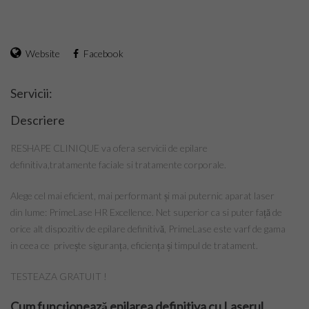
Inregistrare
Articole
Website
Facebook
Coafuri
Servicii:
Tunsori
Descriere
Frizuri
RESHAPE CLINIQUE va ofera servicii de epilare
definitiva,tratamente faciale si tratamente corporale.
Manichiura
Alege cel mai eficient, mai performant și mai puternic aparat laser
Make-Up
din lume: PrimeLase HR Excellence. Net superior ca si puter față de
orice alt dispozitiv de epilare definitivă, PrimeLase este varf de gama
Frumusete
in ceea ce privește siguranța, eficiența și timpul de tratament.
Calatorii
TESTEAZA GRATUIT !
Spiritual
Cum funcționează epilarea definitiva cu Laserul