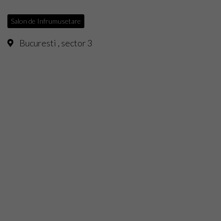
Top Saloane Infrumusetare Sector 1
Salon de Infrumusetare
Top Saloane Infrumusetare Sector 2
Bucuresti , sector 3
Top Saloane Infrumusetare Sector 3
Top Saloane Infrumusetare Sector 4
Top Saloane Infrumusetare Sector 5
Top Saloane Infrumusetare Sector 6
Top Importatori Aparatura Saloane
Cont
Login