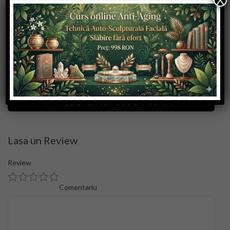
X
This page can't load Google Maps correctly.
OK
Do you own this website?
Trimite Email catre Salon/Centru
Lasa un Review
Review
Comentariu