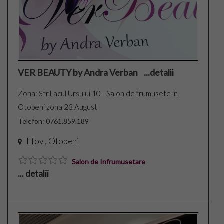
Copii
Culinar
Cuplu
VER BEAUTY by Andra Verban ...detalii
Zona: Str.Lacul Ursului 10 - Salon de frumusete in
Moda
Otopeni zona 23 August
Sanatate
Telefon: 0761.859.189
Ilfov , Otopeni
Evenimente
Salon de Infrumusetare
Coafor Virtual
... detalii
Make-up Virtual App
Make-up Virtual iOS