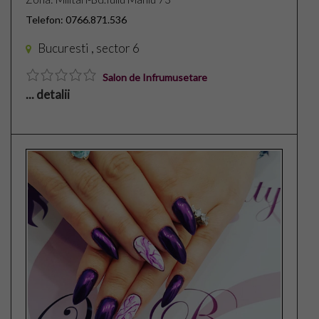
Inregistrare
Telefon: 0766.871.536
Articole
Bucuresti , sector 6
Coafuri
Salon de Infrumusetare
... detalii
Tunsori
Frizuri
Manichiura
Make-Up
Frumusete
Calatorii
Spiritual