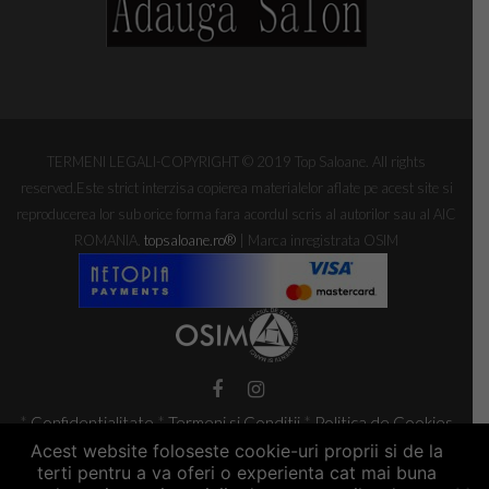
TERMENI LEGALI-COPYRIGHT © 2019 Top Saloane. All rights
reserved.Este strict interzisa copierea materialelor aflate pe acest site si
reproducerea lor sub orice forma fara acordul scris al autorilor sau al AIC
ROMANIA.
topsaloane.ro
®
| Marca inregistrata OSIM
*
Confidentialitate
*
Termeni si Conditii
*
Politica de Cookies
*
GDPR
Acest website foloseste cookie-uri proprii si de la
terti pentru a va oferi o experienta cat mai buna