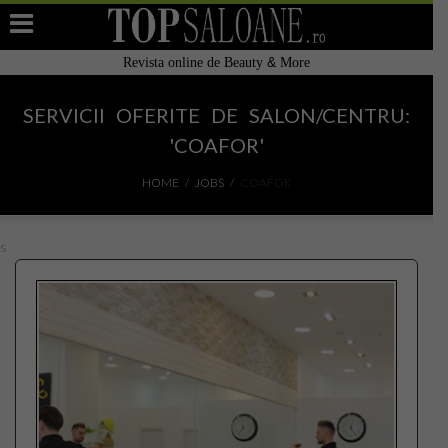
&
Revista online de Beauty
More
Home
SERVICII OFERITE DE SALON/CENTRU:
Filtre de apa alcalina restructurata Japonia
'COAFOR'
Adauga Salon
HOME
JOBS
COAFOR
Top Saloane de înfrumusețare
s
Cauta Salon / Centru in Romania
TOP 10
Top Saloane Infrumusetare Romania
Top Saloane Infrumusetare Bucuresti