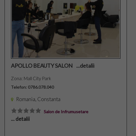
Top Saloane Infrumusetare Ilfov
Top Saloane de Manichiura
Top Saloane Remodelare Corporala
Epilare definitiva
CONTACT
APOLLO BEAUTY SALON ...detalii
Zona: Mall City Park
Dermopigmentare
Telefon: 0786.078.040
Extensii Gene
Romania, Constanta
Frizerii-Baarbering & Grooming
Salon de Infrumusetare
... detalii
Top Clinici Chirurgie Estetica